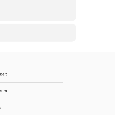
beit
trum
s