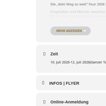
Die „Kein Weg zu weit“-Tour 2026 
Eingeladen sind Männer zwischen 
Für die ganz Sportlichen bieten wir
Wie jedes Jahr, wird es am Samsta
die Erfahrungen der letzten Jahre 
Den Sonntag werden wir, nach ein
MEHR ANZEIGEN
Nachmittag noch ein paar Kilomete
Zeit
10. Juli 2026
-
12. Juli 2026
(Ganzer T
INFOS | FLYER
Online-Anmeldung