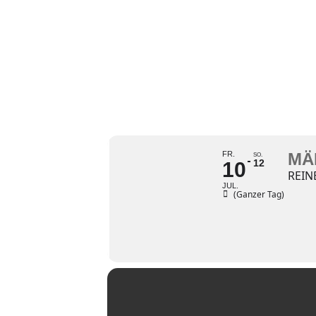
MÄNNERRADTO
FR.
MÄ
SO.
12
10
REIN
JUL.
(Ganzer Tag)