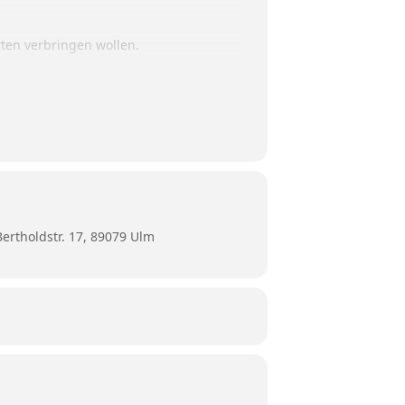
ten verbringen wollen.
rigkeitsstufen geben. Dabei werden wir
.
 Sattel schwingen und bis zum
ertholdstr. 17, 89079 Ulm