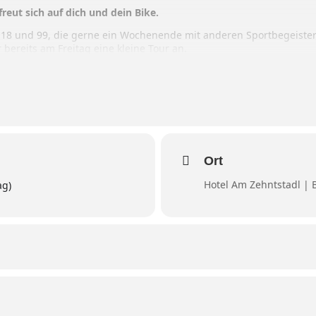
freut sich auf dich und dein Bike.
18 und 99, die gerne ein Wochenende mit anderen Sportbegeister
 bereits am Freitag eine kleine Tour an.
g mindestens 2 verschiedene Touren mit unterschiedlichen Schwie
einfließen lassen, sodass für jeden Teilnehmer was dabei sein wird
em leckerem Frühstück und einer Andacht, uns noch einmal in den
r entspannt radeln.
Ort
Hotel Am Zehntstadl | B
ag)