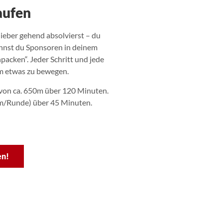
aufen
lieber gehend absolvierst – du
innst du Sponsoren in deinem
packen“. Jeder Schritt und jede
m etwas zu bewegen.
von ca. 650m über 120 Minuten.
0m/Runde) über 45 Minuten.
en!