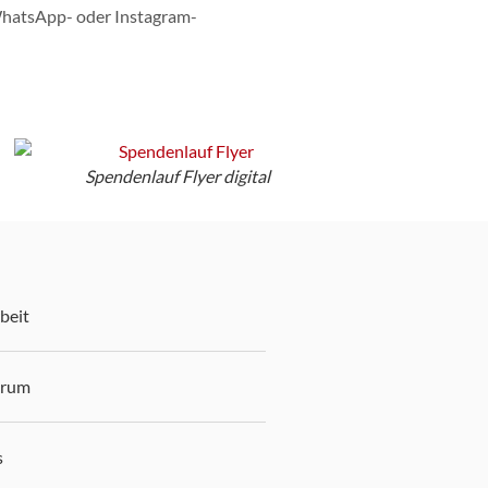
 WhatsApp- oder Instagram-
Spendenlauf Flyer digital
beit
trum
s