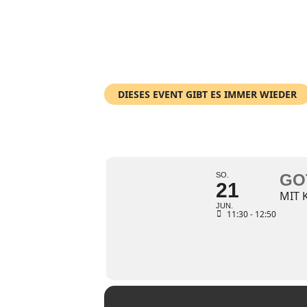
DIESES EVENT GIBT ES IMMER WIEDER
GOTTESDIENST
SO.
GO
21
MIT 
JUN.
11:30 - 12:50