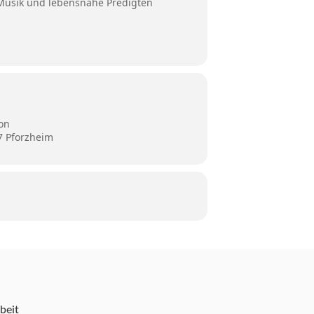
 Musik und lebensnahe Predigten
on
7 Pforzheim
beit