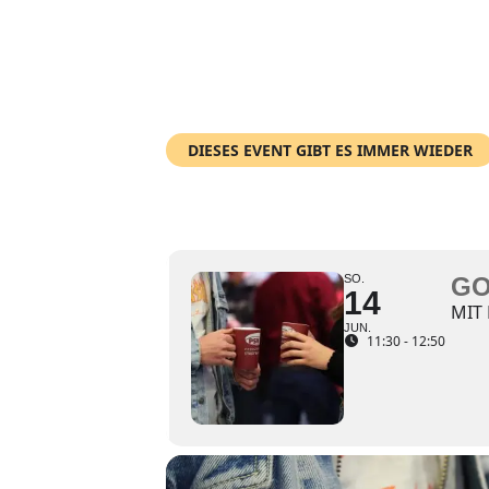
DIESES EVENT GIBT ES IMMER WIEDER
GOTTESDIENST
SO.
GO
14
MIT
JUN.
11:30 - 12:50