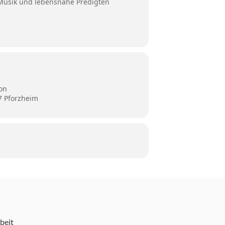
 Musik und lebensnahe Predigten
on
7 Pforzheim
beit