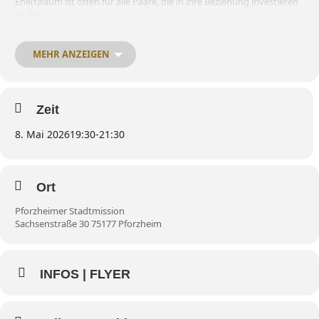
Ehe(t)raum ist offen für alle Paare, die in ihre Beziehung investieren
wollen.
Freitag, 27. Februar 2026 – Thema: „Kommunikation“
Freitag, 08. Mai 2026 – Thema: „Gemeinsam Glauben leben“
MEHR ANZEIGEN
Anmeldung unter:
ehekurs@pforzheimer-stadtmission.de
Zeit
8. Mai 2026
19:30
-
21:30
Ort
Pforzheimer Stadtmission
Sachsenstraße 30 75177 Pforzheim
INFOS | FLYER