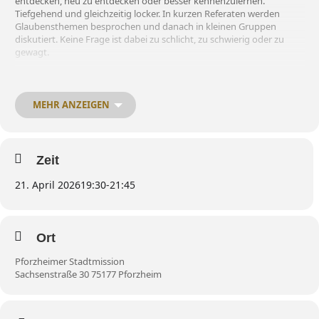
entdecken, neu zu entdecken oder besser kennenzulernen.
Tiefgehend und gleichzeitig locker. In kurzen Referaten werden
Glaubensthemen besprochen und danach in kleinen Gruppen
diskutiert. Keine Frage ist dabei zu schlicht, zu schwierig oder zu
gewagt.
Alle Infos findest du im Flyer, die Anmeldung gibts online (siehe
unten).
Wenn du noch Fragen hast meld dich gern unter
MEHR ANZEIGEN
alpha@pforzheimer-stadtmission.de
.
10 Wochen findet Alpha einmal in der Woche am
Dienstagabend
in
der Zeit
von 19:30 Uhr bis 21:45 Uhr
statt.
Zeit
Ein Alpha-Wochenende wird evtl. zusätzlich stattfinden. Die
Teilnahme am Alpha-Kurs ist kostenlos.
21. April 2026
19:30
-
21:45
Ort
Pforzheimer Stadtmission
Sachsenstraße 30 75177 Pforzheim